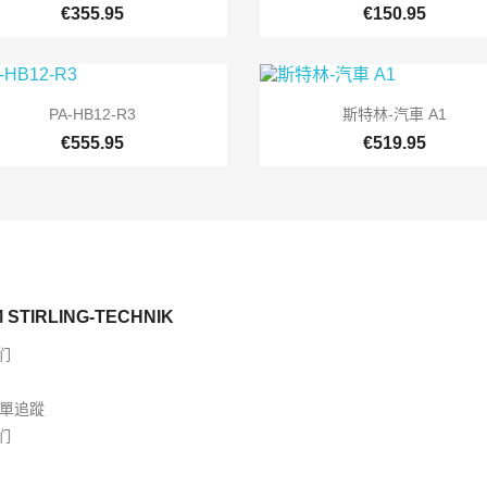
€355.95
€150.95


快速查看
快速查看
PA-HB12-R3
斯特林-汽車 A1
€555.95
€519.95
 STIRLING-TECHNIK
们
訂單追蹤
们