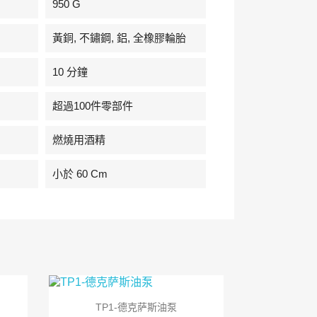
950 G
黃銅, 不鏽鋼, 鋁, 全橡膠輪胎
10 分鐘
超過100件零部件
燃燒用酒精
小於 60 Cm

快速查看
TP1-德克萨斯油泵