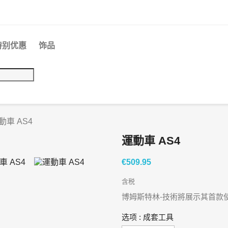
特别优惠
饰品
動車 AS4
運動車 AS4
€509.95
含税
博姆斯特林-技術將展示其首款
选项 : 成套工具