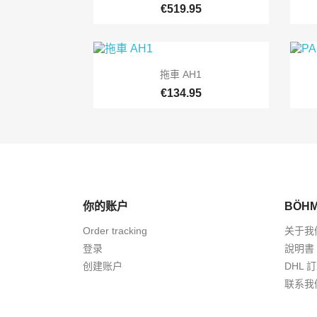
€519.95

快速查看
拖車 AH1
€134.95
你的账户
BÖHM
Order tracking
关于我
登录
說明書
创建账户
DHL 
联系我