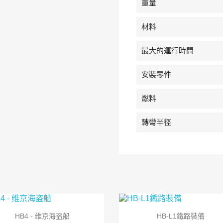
重量
材料
最大的運行時間
安裝零件
燃料
轉彎半徑


快速查看
快速查看
HB4 - 维京海盗船
HB-L1鐵路裝備