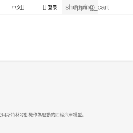
shopping_cart


购物车
(0)
中文
登录
使用斯特林發動機作為驅動的四輪汽車模型。