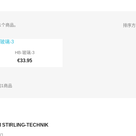
1个商品。
排序方

快速查看
HB-玻璃-3
€33.95
的1商品
 STIRLING-TECHNIK
们