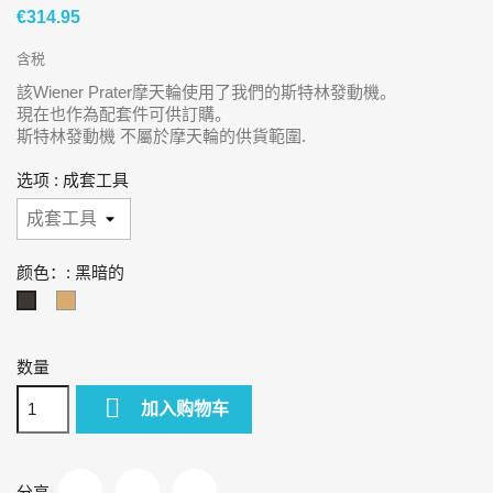
€314.95
含税
該Wiener Prater摩天輪使用了我們的斯特林發動機。
現在也作為配套件可供訂購。
斯特林發動機 不屬於摩天輪的供貨範圍.
选项 : 成套工具
颜色：: 黑暗的
自
黑
然
暗
的
数量

加入购物车
分享